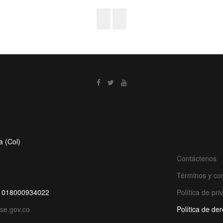
a (Col)
Contáctenos
Términos y co
de: 018000934022
Política de pr
ese.gov.co
Política de de