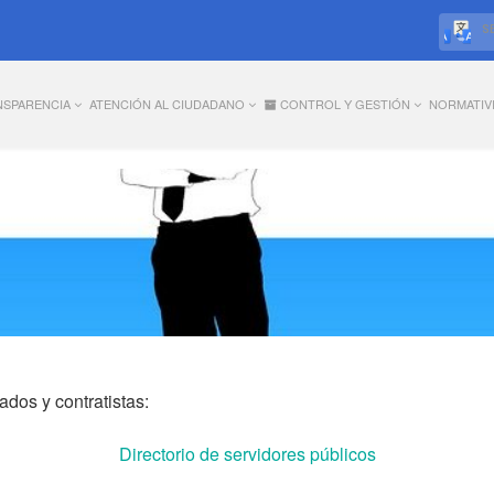
S
NSPARENCIA
ATENCIÓN AL CIUDADANO
CONTROL Y GESTIÓN
NORMATIV
s
dos y contratistas:
Directorio de servidores públicos