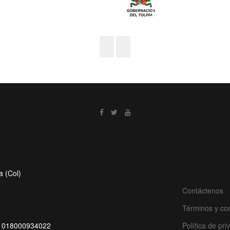
a (Col)
Contáctenos
Términos y co
de: 018000934022
Política de pr